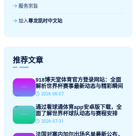
服务宗旨
加入
尊龙凯时中文站
推荐文章
918博天堂体育官方登录网站：全面
解析世界杯赛事最新动态与精彩瞬间
2026-08-07
通过看球通体育app安卓版下载，全
面了解世界杯球队动态与赛程安排
2026-07-31
法国对塞内加尔出场名单最新公布，