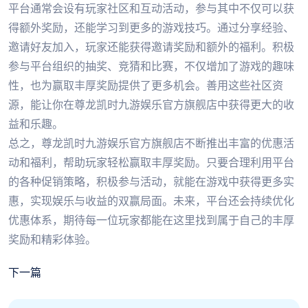
平台通常会设有玩家社区和互动活动，参与其中不仅可以获
得额外奖励，还能学习到更多的游戏技巧。通过分享经验、
邀请好友加入，玩家还能获得邀请奖励和额外的福利。积极
参与平台组织的抽奖、竞猜和比赛，不仅增加了游戏的趣味
性，也为赢取丰厚奖励提供了更多机会。善用这些社区资
源，能让你在尊龙凯时九游娱乐官方旗舰店中获得更大的收
益和乐趣。
总之，尊龙凯时九游娱乐官方旗舰店不断推出丰富的优惠活
动和福利，帮助玩家轻松赢取丰厚奖励。只要合理利用平台
的各种促销策略，积极参与活动，就能在游戏中获得更多实
惠，实现娱乐与收益的双赢局面。未来，平台还会持续优化
优惠体系，期待每一位玩家都能在这里找到属于自己的丰厚
奖励和精彩体验。
下一篇