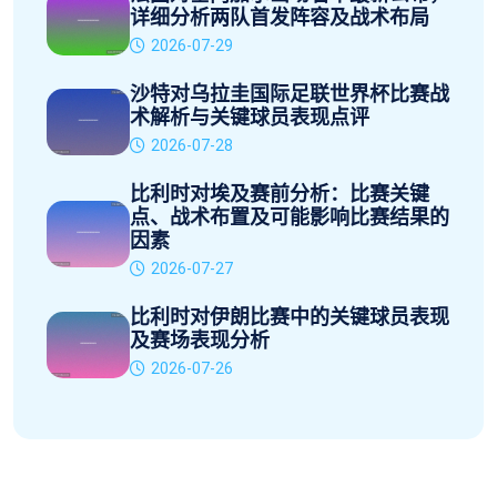
详细分析两队首发阵容及战术布局
2026-07-29
沙特对乌拉圭国际足联世界杯比赛战
术解析与关键球员表现点评
2026-07-28
比利时对埃及赛前分析：比赛关键
点、战术布置及可能影响比赛结果的
因素
2026-07-27
比利时对伊朗比赛中的关键球员表现
及赛场表现分析
2026-07-26